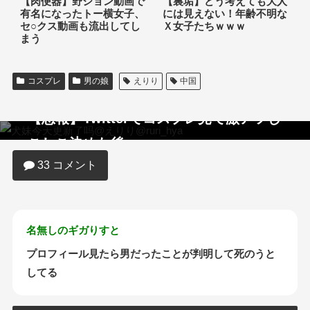
【肉便器】野ション動画で
【裏垢】どう考えても大人
有名になったトー横女子、
には見えない！年齢不明な
セ○クス動画も流出してし
Ｘ女子たちｗｗｗ
まう
コスプレ
男の娘
えりり
中国
【悲報】Twitterでコスプレ見て激アツし
こしこ決めた後…
33 コメント
名無しのギガりすと
プロフィール見たら男だったことが判明して死のうと
してる