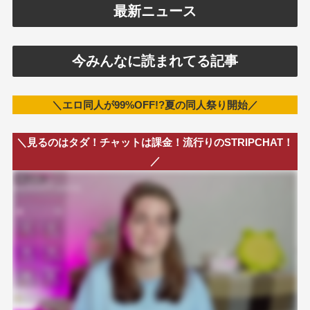
最新ニュース
今みんなに読まれてる記事
＼エロ同人が99%OFF!?夏の同人祭り開始／
＼見るのはタダ！チャットは課金！流行りのSTRIPCHAT！
／