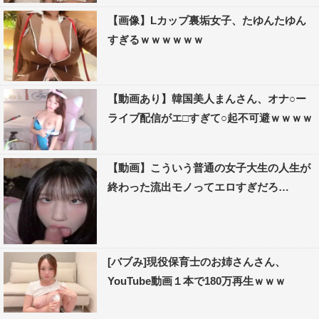
【画像】Lカップ裏垢女子、たゆんたゆん
すぎるｗｗｗｗｗｗ
【動画あり】韓国美人まんさん、オナ○ー
ライブ配信がエ□すぎて○起不可避ｗｗｗｗ
【動画】こういう普通の女子大生の人生が
終わった流出モノってエロすぎだろ…
[バブみ]現役保育士のお姉さんさん、
YouTube動画１本で180万再生ｗｗｗ