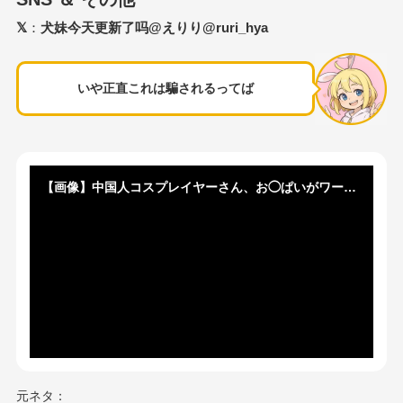
𝕏
：
犬妹今天更新了吗@えりり@ruri_hya
いや正直これは騙されるってば
【画像】中国人コスプレイヤーさん、お◯ぱいがワールドサイズｗｗｗｗ
元ネタ：