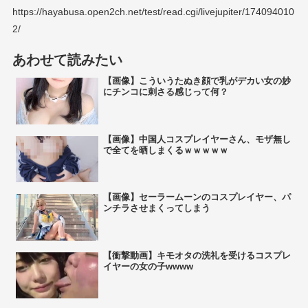
https://hayabusa.open2ch.net/test/read.cgi/livejupiter/174094010
2/
あわせて読みたい
【画像】こういうたぬき顔で乳がデカい女の妙
にチンコに刺さる感じって何？
【画像】中国人コスプレイヤーさん、モザ無し
で全てを晒しまくるｗｗｗｗｗ
【画像】セーラームーンのコスプレイヤー、パ
ンチラさせまくってしまう
【衝撃動画】キモオタの洗礼を受けるコスプレ
イヤーの女の子wwww