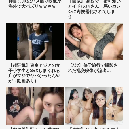
仲良しJKのハメ撮り映像が
【画像】 高校で一番可愛い
海外で大バズリｗｗｗｗ
アイドルJKさん、悪いカレ
シに肉便器化されてしま
う…
【超狂気】東南アジアの女
【ｱｶﾝ】修学旅行で撮影さ
子小学生とS●Xしまくれる
れた乱交映像が流出…
店がマジでヤバかったんや
が（動画あり）