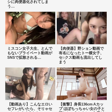
シに肉便器化されてしま
う…
ミスコン女子大生、とんで
【肉便器】野ション動画で
もないプライベート動画が
有名になったトー横女子、
SNSで拡散される…
セ○クス動画も流出してし
まう
【動画あり】こんなエロい
【衝撃】身長136cm Aカッ
セフレがいたら、そりゃセ
プ ほぼちっちゃい女の子と