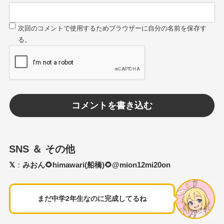
SNS ＆ その他
𝕏
：
みおん🌻himawari(船橋)🌻@mion12mi20on
まだ中学2年生なのに完成してるね