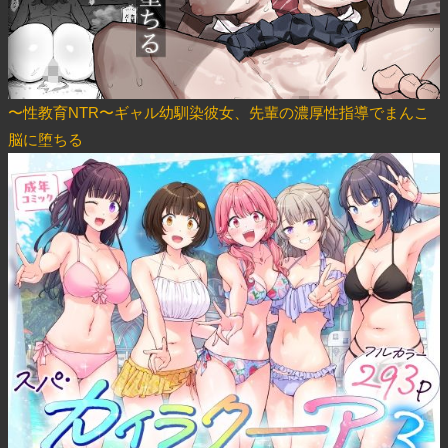
〜性教育NTR〜ギャル幼馴染彼女、先輩の濃厚性指導でまんこ
脳に堕ちる