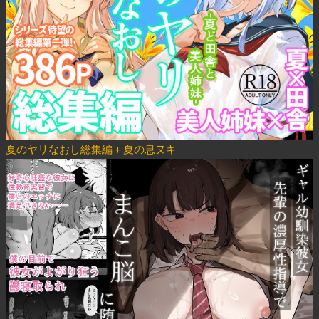
夏のヤリなおし総集編＋夏の息ヌキ