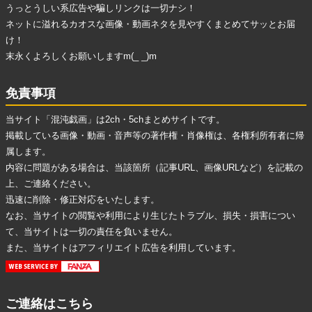
うっとうしい系広告
や
騙しリンク
は一切ナシ！
ネットに溢れる
カオスな画像・動画ネタ
を見やすくまとめてサッとお届
け！
末永くよろしくお願いしますm(_ _)m
免責事項
当サイト「混沌戯画」は2ch・5chまとめサイトです。
掲載している画像・動画・音声等の著作権・肖像権は、各権利所有者に帰
属します。
内容に問題がある場合は、当該箇所（記事URL、画像URLなど）を記載の
上、ご連絡ください。
迅速に削除・修正対応をいたします。
なお、当サイトの閲覧や利用により生じたトラブル、損失・損害につい
て、当サイトは一切の責任を負いません。
また、当サイトはアフィリエイト広告を利用しています。
ご連絡はこちら