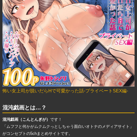
怖い女上司が脱いだらHで可愛かった話-プライベートSEX編-
混沌戯画とは…？
混沌戯画（こんとんぎが）
です！
「ムフフと何かがムクムクっとしちゃう面白いオトナのメディアサイト」
がコンセプトの5chまとめサイトです。