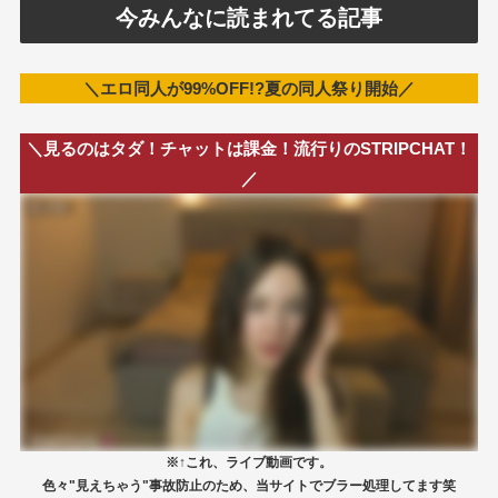
今みんなに読まれてる記事
＼エロ同人が99%OFF!?夏の同人祭り開始／
＼見るのはタダ！チャットは課金！流行りのSTRIPCHAT！
／
※↑これ、ライブ動画です。
色々"見えちゃう"事故防止のため、当サイトでブラー処理してます笑