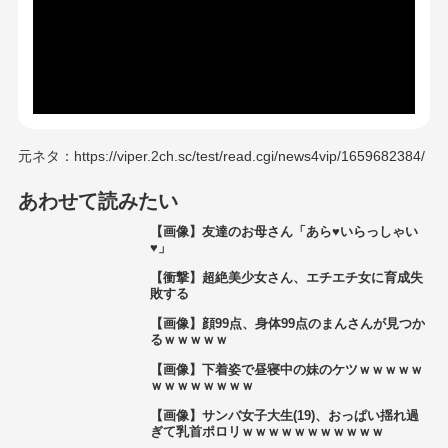
元ネタ：https://viper.2ch.sc/test/read.cgi/news4vip/1659682384/
あわせて読みたい
【画像】友達のお母さん「あら♥いらっしゃい
♥」
【衝撃】超絶美少女さん、エチエチ女に育成失
敗する
【画像】顔99点、身体99点のまんさんが見つか
るｗｗｗｗｗ
【画像】下着姿で昼寝中の妹のケツｗｗｗｗｗ
ｗｗｗｗｗｗｗｗ
【画像】サンバ女子大生(19)、おっぱい揺れ過
ぎて乳首ポロリｗｗｗｗｗｗｗｗｗｗｗ