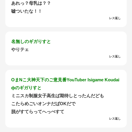
あれっ？母乳は？？
嘘ついたな！！
レス返し
名無しのギガりすと
やりテェ
レス返し
OまNこ大神天下のご意見番YouTuber Isigame Koudai
фのギガりすと
ミニスカ制服女子高生ば期待しとったんだども
こたらめごいオンナだばOKだで
脱がすてらってへっぺすて
レス返し