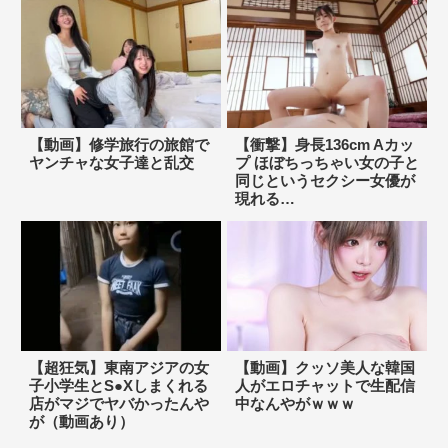
【動画】修学旅行の旅館で
【衝撃】身長136cm Aカッ
ヤンチャな女子達と乱交
プ ほぼちっちゃい女の子と
同じというセクシー女優が
現れる…
【超狂気】東南アジアの女
【動画】クッソ美人な韓国
子小学生とS●Xしまくれる
人がエロチャットで生配信
店がマジでヤバかったんや
中なんやがｗｗｗ
が（動画あり）