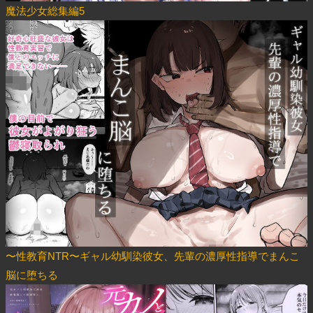
魔法少女総集編5
〜性教育NTR〜ギャル幼馴染彼女、先輩の濃厚性指導でまんこ
脳に堕ちる