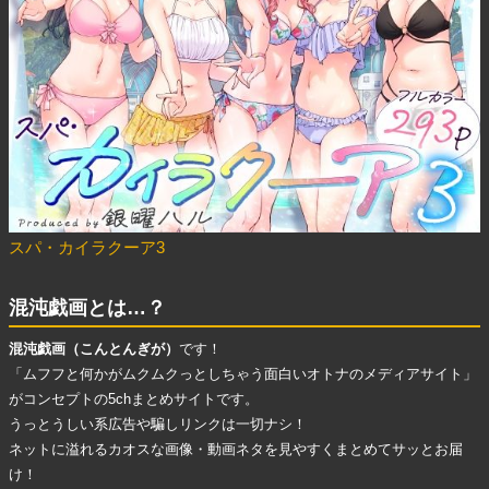
スパ・カイラクーア3
混沌戯画とは…？
混沌戯画（こんとんぎが）
です！
「ムフフと何かがムクムクっとしちゃう面白いオトナのメディアサイト」
がコンセプトの5chまとめサイトです。
うっとうしい系広告
や
騙しリンク
は一切ナシ！
ネットに溢れる
カオスな画像・動画ネタ
を見やすくまとめてサッとお届
け！