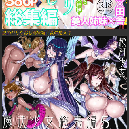
夏のヤリなおし総集編＋夏の息ヌキ