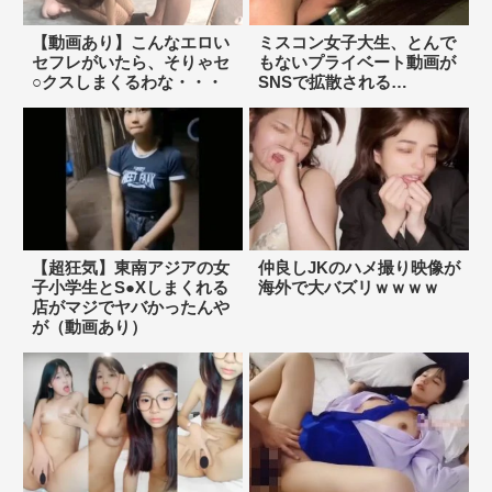
【動画あり】こんなエロい
ミスコン女子大生、とんで
セフレがいたら、そりゃセ
もないプライベート動画が
○クスしまくるわな・・・
SNSで拡散される…
【超狂気】東南アジアの女
仲良しJKのハメ撮り映像が
子小学生とS●Xしまくれる
海外で大バズリｗｗｗｗ
店がマジでヤバかったんや
が（動画あり）