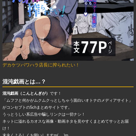
デカケツパワハラ店長に搾られたい！
混沌戯画とは…？
混沌戯画（こんとんぎが）
です！
「ムフフと何かがムクムクっとしちゃう面白いオトナのメディアサイト」
がコンセプトの5chまとめサイトです。
うっとうしい系広告
や
騙しリンク
は一切ナシ！
ネットに溢れる
カオスな画像・動画ネタ
を見やすくまとめてサッとお届
け！
末永くよろしくお願いしますm(_ _)m