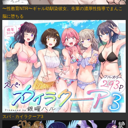
〜性教育NTR〜ギャル幼馴染彼女、先輩の濃厚性指導でまんこ
脳に堕ちる
スパ・カイラクーア3