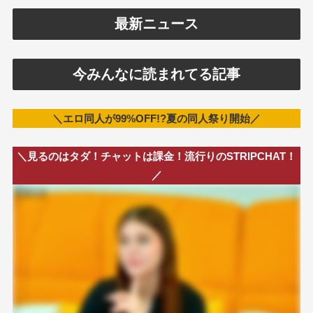
最新ニュース
今みんなに読まれてる記事
＼エロ同人が99%OFF!?夏の同人祭り開始／
＼見るのはタダ！チャットは課金！流行りのSTRIPCHAT！
／