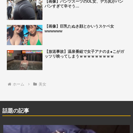
【画像】パンツスーツのOL女、デカ尻がパン
パンすぎて辛そう…
【画像】巨乳たぬき顔とかいうスケベ女
wwwwww
【放送事故】温泉番組で女子アナのま●こがガ
ッツリ映ってしまうｗｗｗｗｗｗｗｗｗ
ホーム
美女
話題の記事