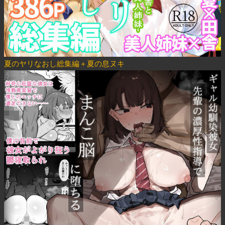
夏のヤリなおし総集編＋夏の息ヌキ