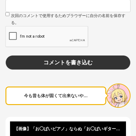
今も昔も体が固くて出来ないや…
【画像】「お◯ぱいピアノ」ならぬ「お◯ぱいギター」美少女が見つかるｗｗｗｗｗｗｗｗ