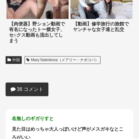
【肉便器】野ション動画で
【動画】修学旅行の旅館で
有名になったトー横女子、
ヤンチャな女子達と乱交
セ○クス動画も流出してし
まう
外国
Mary Nabokova（メアリー・ナボコバ）
【画像】海外のJKモデルさん、スレンダ
ー神ボディがエロすぎるｗｗｗｗｗｗ
36 コメント
名無しのギガりすと
見た目はめっちゃ大人っぽいけど声がメスガキなとこ
ろがいい