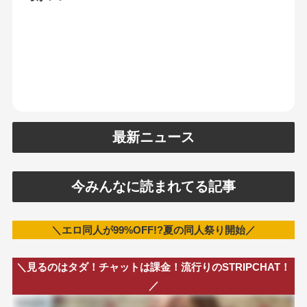
最新ニュース
今みんなに読まれてる記事
＼エロ同人が99%OFF!?夏の同人祭り開始／
＼見るのはタダ！チャットは課金！流行りのSTRIPCHAT！
／