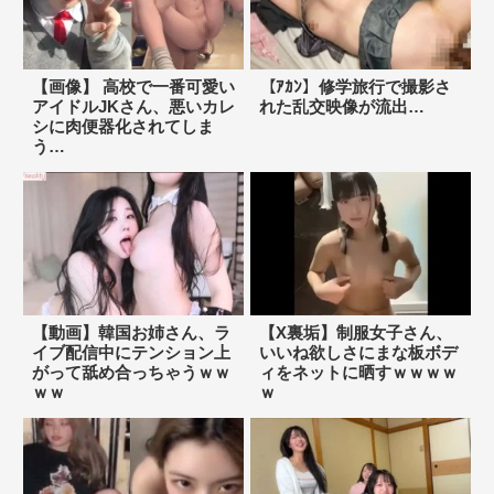
【画像】 高校で一番可愛い
【ｱｶﾝ】修学旅行で撮影さ
アイドルJKさん、悪いカレ
れた乱交映像が流出…
シに肉便器化されてしま
う…
【動画】韓国お姉さん、ラ
【X裏垢】制服女子さん、
イブ配信中にテンション上
いいね欲しさにまな板ボデ
がって舐め合っちゃうｗｗ
ィをネットに晒すｗｗｗｗ
ｗｗ
ｗ