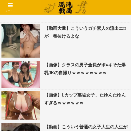
コメントでコテハン使えるようになりました🌱
メニュー
【動画大量】こういうガチ素人の流出エ□
が一番抜けるよな
【画像】クラスの男子全員がボ●キそた爆
乳JKの自撮りｗｗｗｗｗｗｗｗ
【画像】Lカップ裏垢女子、たゆんたゆん
すぎるｗｗｗｗｗｗ
【動画】こういう普通の女子大生の人生が