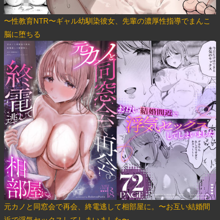
〜性教育NTR〜ギャル幼馴染彼女、先輩の濃厚性指導でまんこ
脳に堕ちる
元カノと同窓会で再会、終電逃して相部屋に。〜お互い結婚間
近で浮気セックスしてしまいました〜