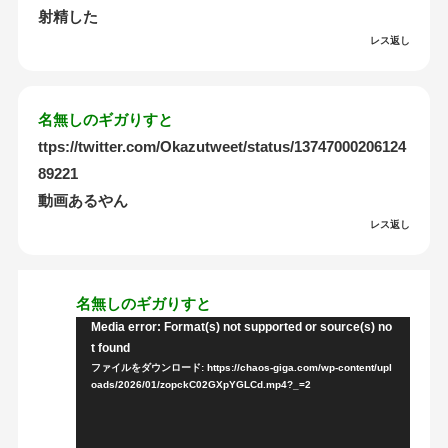
射精した
レス返し
名無しのギガりすと
ttps://twitter.com/Okazutweet/status/13747000206124
89221
動画あるやん
レス返し
名無しのギガりすと
Media error: Format(s) not supported or source(s) no
動
t found
画
ファイルをダウンロード: https://chaos-giga.com/wp-content/upl
プ
oads/2026/01/zopckC02GXpYGLCd.mp4?_=2
レ
ー