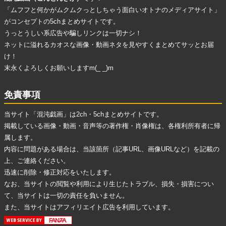
「ムフフと何かがムクムクっとしちゃう面白いオトナのメディアサイト」
がコンセプトの5chまとめサイトです。
うっとうしい系広告
や
騙しリンク
は一切ナシ！
ネットに溢れる
カオスな画像・動画ネタ
を見やすくまとめてサッとお届
け！
末永くよろしくお願いしますm(_ _)m
免責事項
当サイト「混沌戯画」は2ch・5chまとめサイトです。
掲載している画像・動画・音声等の著作権・肖像権は、各権利所有者に帰
属します。
内容に問題がある場合は、当該箇所（記事URL、画像URLなど）を記載の
上、ご連絡ください。
迅速に削除・修正対応をいたします。
なお、当サイトの閲覧や利用により生じたトラブル、損失・損害につい
て、当サイトは一切の責任を負いません。
また、当サイトはアフィリエイト広告を利用しています。