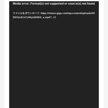
Media error: Format(s) not supported or source(s) not found
動
画
ファイルをダウンロード: https://chaos-giga.com/wp-content/uploads/20
プ
25/11/cE-k71AKyU3HGG_a.mp4?_=1
レ
ー
ヤ
ー