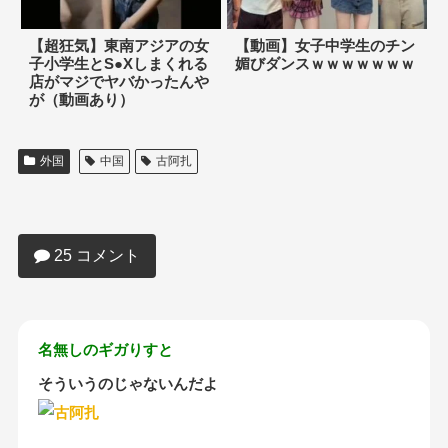
【超狂気】東南アジアの女
【動画】女子中学生のチン
子小学生とS●Xしまくれる
媚びダンスｗｗｗｗｗｗｗ
店がマジでヤバかったんや
が（動画あり）
外国
中国
古阿扎
【動画】まんさん「おっぱい揺らしてる
とこ見て見てぇ♥」
25 コメント
名無しのギガりすと
そういうのじゃないんだよ