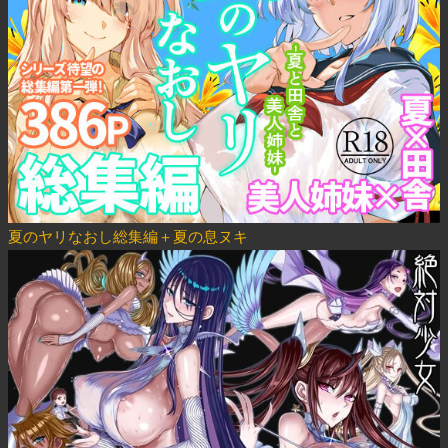
夏のヤリなおし総集編＋夏の息ヌキ