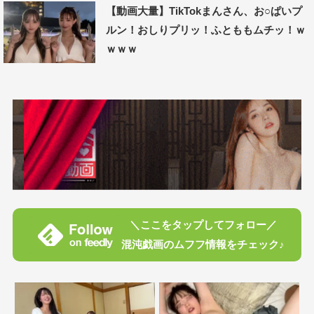
【動画大量】TikTokまんさん、お○ぱいプ
ルン！おしりプリッ！ふとももムチッ！ｗ
ｗｗｗ
＼ここをタップしてフォロー／
混沌戯画のムフフ情報をチェック♪