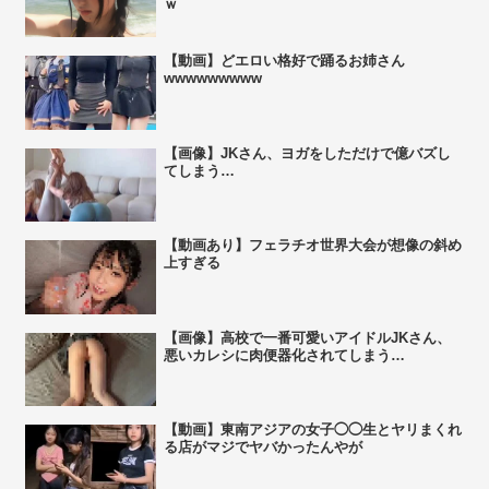
ｗ
【動画】どエロい格好で踊るお姉さん
wwwwwwwww
【画像】JKさん、ヨガをしただけで億バズし
てしまう…
【動画あり】フェラチオ世界大会が想像の斜め
上すぎる
【画像】高校で一番可愛いアイドルJKさん、
悪いカレシに肉便器化されてしまう…
【動画】東南アジアの女子◯◯生とヤリまくれ
る店がマジでヤバかったんやが