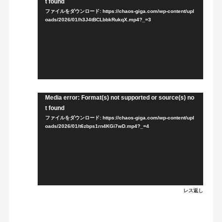
t found
画
ファイルをダウンロード: https://chaos-giga.com/wp-content/upl
プ
oads/2026/01/h3J4tBCLbbkRukqX.mp4?_=3
レ
ー
ヤ
ー
Media error: Format(s) not supported or source(s) no
動
t found
画
ファイルをダウンロード: https://chaos-giga.com/wp-content/upl
プ
oads/2026/01/t6zbps1rn4KGi7wD.mp4?_=4
レ
ー
ヤ
ー
レス返し