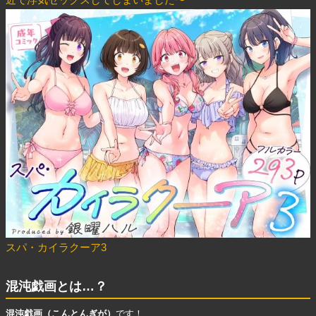
スパ・カイラクーア3
混沌戯画とは…？
混沌戯画（こんとんぎが）
です！