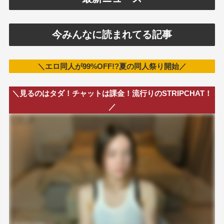
今みんなに読まれてる記事
＼エロ同人が99%OFF!?夏の同人祭り開始／
＼見るのはタダ！チャットは課金！流行りのSTRIPCHAT！
／