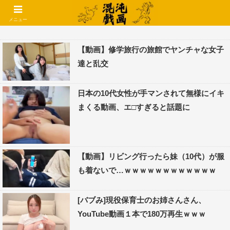
コメントでコテハン使えるようになりました🌱
メニュー
【動画】修学旅行の旅館でヤンチャな女子
達と乱交
日本の10代女性が手マンされて無様にイキ
まくる動画、エ□すぎると話題に
【動画】リビング行ったら妹（10代）が服
も着ないで…ｗｗｗｗｗｗｗｗｗｗｗｗ
[バブみ]現役保育士のお姉さんさん、
YouTube動画１本で180万再生ｗｗｗ