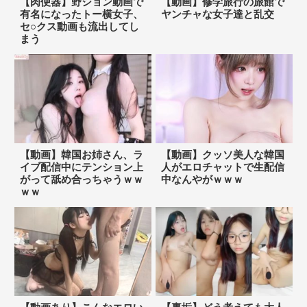
【肉便器】野ション動画で
【動画】修学旅行の旅館で
有名になったトー横女子、
ヤンチャな女子達と乱交
セ○クス動画も流出してし
まう
【動画】韓国お姉さん、ラ
【動画】クッソ美人な韓国
イブ配信中にテンション上
人がエロチャットで生配信
がって舐め合っちゃうｗｗ
中なんやがｗｗｗ
ｗｗ