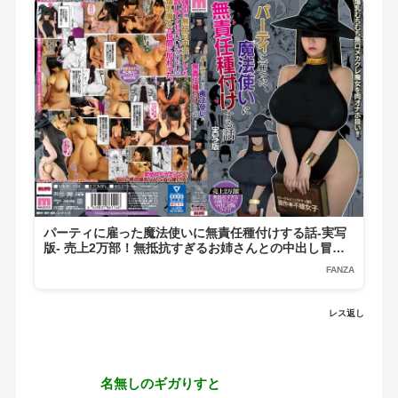
パーティに雇った魔法使いに無責任種付けする話-実写
版- 売上2万部！無抵抗すぎるお姉さんとの中出し冒険
ライフ！
FANZA
レス返し
名無しのギガりすと