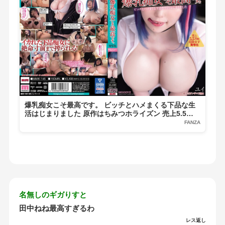
爆乳痴女こそ最高です。 ビッチとハメまくる下品な生
活はじまりました 原作はちみつホライズン 売上5.5万
部 実写化
FANZA
名無しのギガりすと
田中ねね最高すぎるわ
レス返し