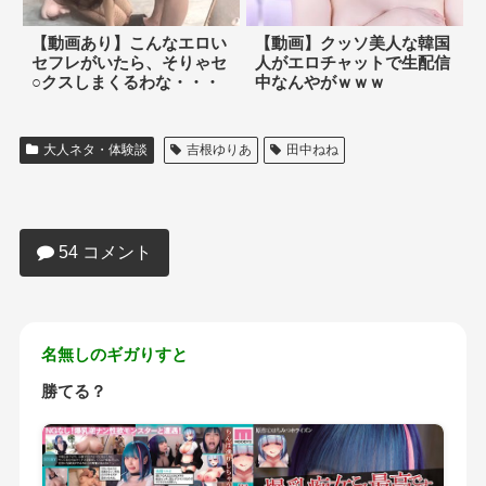
【動画あり】こんなエロい
【動画】クッソ美人な韓国
セフレがいたら、そりゃセ
人がエロチャットで生配信
○クスしまくるわな・・・
中なんやがｗｗｗ
大人ネタ・体験談
吉根ゆりあ
田中ねね
【動画】田中ねねのAVよりエロいの出し
てきたらワイがキスしたるｗｗｗｗｗｗ
ｗｗ
54 コメント
名無しのギガりすと
勝てる？