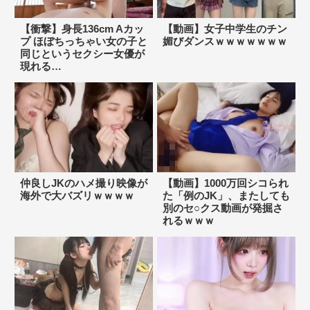
【衝撃】身長136cm Aカッ
【動画】女子中学生のチン
プ ほぼちっちゃい女の子と
媚びダンスｗｗｗｗｗｗｗ
同じというセクシー女優が
現れる…
仲良しJKのハメ撮り映像が
【動画】1000万回シコられ
海外で大バズリｗｗｗｗ
た「例のJK」、またしても
別のセ○クス動画が発掘さ
れるｗｗｗ