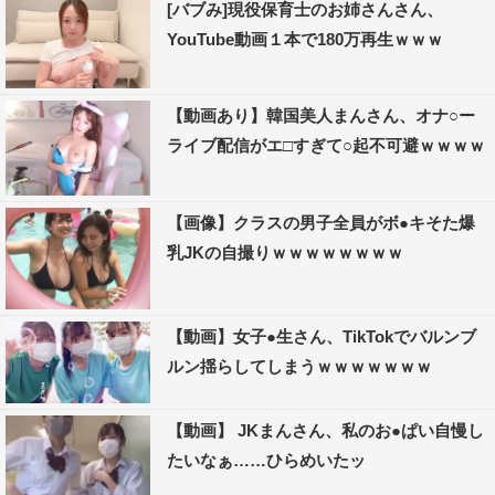
[バブみ]現役保育士のお姉さんさん、
YouTube動画１本で180万再生ｗｗｗ
【動画あり】韓国美人まんさん、オナ○ー
ライブ配信がエ□すぎて○起不可避ｗｗｗｗ
【画像】クラスの男子全員がボ●キそた爆
乳JKの自撮りｗｗｗｗｗｗｗｗ
【動画】女子●生さん、TikTokでバルンブ
ルン揺らしてしまうｗｗｗｗｗｗｗ
【動画】 JKまんさん、私のお●ぱい自慢し
たいなぁ……ひらめいたッ