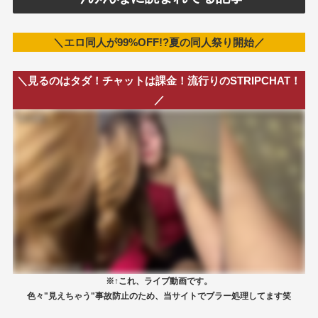
＼エロ同人が99%OFF!?夏の同人祭り開始／
＼見るのはタダ！チャットは課金！流行りのSTRIPCHAT！
／
※↑これ、ライブ動画です。
色々"見えちゃう"事故防止のため、当サイトでブラー処理してます笑