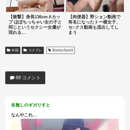
【衝撃】身長136cm Aカッ
【肉便器】野ション動画で
プ ほぼちっちゃい女の子と
有名になったトー横女子、
同じというセクシー女優が
セ○クス動画も流出してし
現れる…
まう
外国
コスプレ
Bunny Ayumi
【朗報】白人コスプレイヤーさん、エロ
すぎてしまうｗｗｗｗｗｗｗｗ
88 コメント
名無しのギガりすと
なんやこれ…