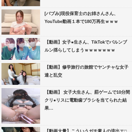
[バブみ]現役保育士のお姉さんさん、
YouTube動画１本で180万再生ｗｗｗ
【動画】女子●生さん、TikTokでバルンブ
ルン揺らしてしまうｗｗｗｗｗｗｗ
【動画】修学旅行の旅館でヤンチャな女子
達と乱交
【動画】 女子大生さん、罰ゲームで10分間
クリ●リスに電動歯ブラシを当てられた結
果…
【動画大量】こういうガチ素人の流出エ□