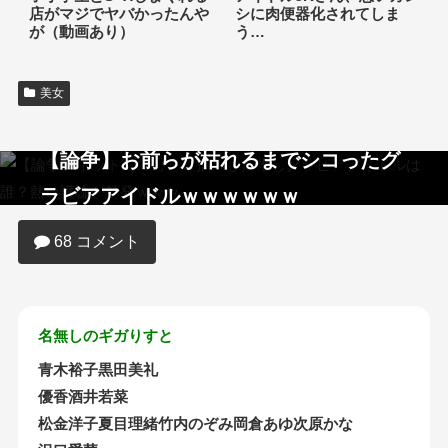
店がマジでヤバかったんや
シに肉便器化されてしま
が（動画あり）
う…
美女
【論争】お前らが枯れるまでシコったグ
ラビアアイドルｗｗｗｗｗｗ
68 コメント
名無しのギガりすと
青木裕子黒田美礼
優香酒井若菜
松金洋子夏目理緒竹内のぞみ岡倉あゆ次原かな