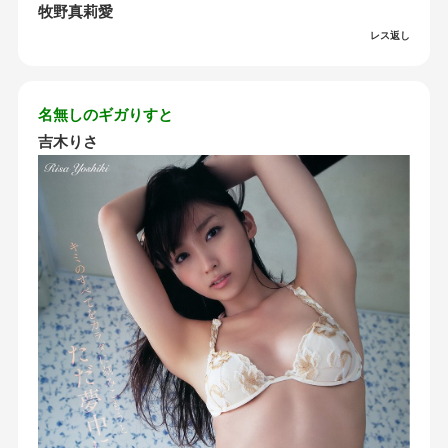
牧野真莉愛
レス返し
名無しのギガりすと
吉木りさ