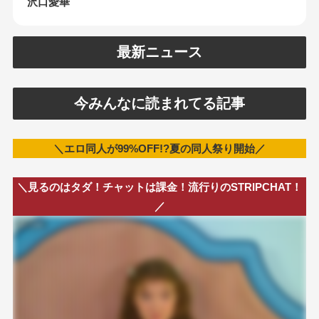
沢口愛華
最新ニュース
今みんなに読まれてる記事
＼エロ同人が99%OFF!?夏の同人祭り開始／
＼見るのはタダ！チャットは課金！流行りのSTRIPCHAT！
／