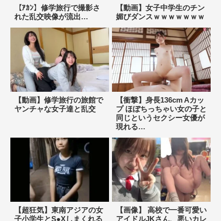
【ｱｶﾝ】修学旅行で撮影さ
【動画】女子中学生のチン
れた乱交映像が流出…
媚びダンスｗｗｗｗｗｗｗ
【動画】修学旅行の旅館で
【衝撃】身長136cm Aカッ
ヤンチャな女子達と乱交
プ ほぼちっちゃい女の子と
同じというセクシー女優が
現れる…
【超狂気】東南アジアの女
【画像】 高校で一番可愛い
子小学生とS●Xしまくれる
アイドルJKさん、悪いカレ