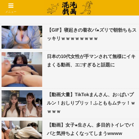
コメントでコテハン使えるようになりました🌱
メニュー
【GIF】寝起きの着衣パ●ズリで朝勃ちもス
ッキリｗｗｗｗｗｗｗｗ
日本の10代女性が手マンされて無様にイキ
まくる動画、エ□すぎると話題に
【動画大量】TikTokまんさん、お○ぱいプ
ルン！おしりプリッ！ふとももムチッ！ｗ
ｗｗｗ
【動画】女子●生さん、多目的トイレでパ
パと気持ちよくなってしまうwwww